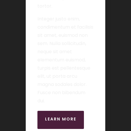
tortor.
Integer justo enim,
condimentum et facilisis
sit amet, euismod non
sem. Nulla sollicitudin,
neque sit amet
elementum euismod,
turpis est pellentesque
elit, ut porta arcu
magna sodales dolor.
Fusce non bibendum
dui.
LEARN MORE