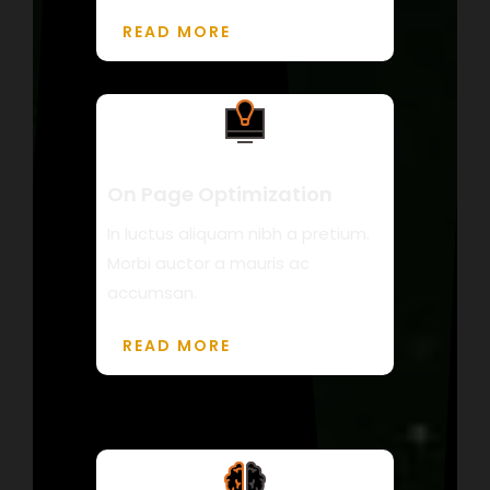
READ MORE
On Page Optimization
In luctus aliquam nibh a pretium.
Morbi auctor a mauris ac
accumsan.
READ MORE