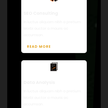
SEO Consulting
In luctus aliquam nibh a pretium.
Morbi auctor a mauris ac
accumsan.
READ MORE
Data Analysis
In luctus aliquam nibh a pretium.
Morbi auctor a mauris ac
accumsan.