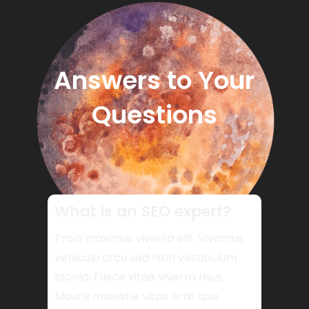
Answers to Your
Questions
What is an SEO expert?
Proin maximus viverra elit. Vivamus
vehicula arcu sed nibh vestibulum
lacinia. Fusce vitae viverra risus.
Mauris molestie vitae erat quis