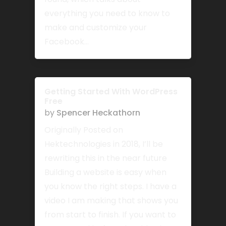
everything you need to know to
make and customize your
Facebook...
Getting Started With WordPress
Free
by
Spencer Heckathorn
Originally Posted on
Hektechnologies in 2018, I’ll be
rewriting this in the near future
Building a website is easy when
you know the right steps. I have a
video I am making that shows you
from start to finish. If you want to