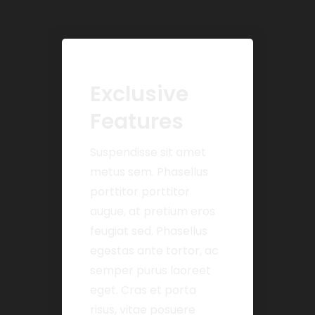
Exclusive
Features
Suspendisse sit amet
metus sem. Phasellus
porttitor porttitor
augue, at pretium eros
feugiat sed. Phasellus
egestas ante tortor, ac
semper purus laoreet
eget. Cras et porta
risus, vitae posuere