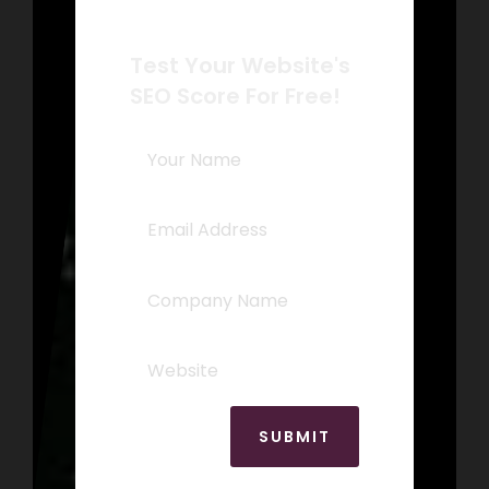
Test Your Website's
SEO Score For Free!
SUBMIT