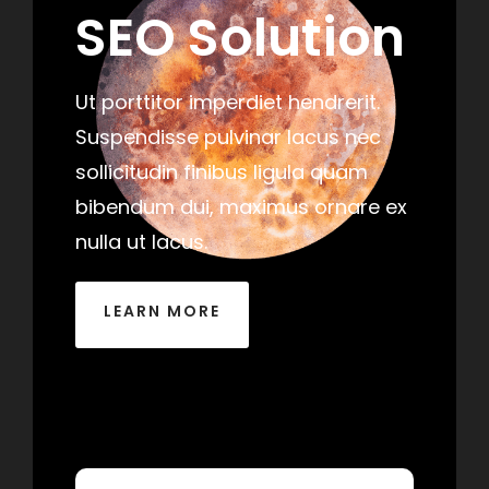
SEO Solution
Ut porttitor imperdiet hendrerit.
Suspendisse pulvinar lacus nec
sollicitudin finibus ligula quam
bibendum dui, maximus ornare ex
nulla ut lacus.
LEARN MORE