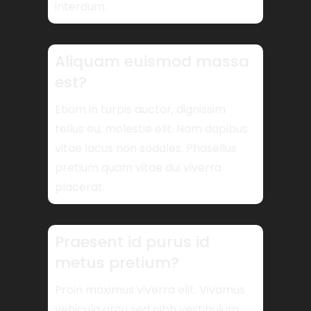
interdum.
Aliquam euismod massa
est?
Etiam in turpis auctor, dignissim
tellus eu, molestie elit. Nam dapibus
vitae lacus non sodales. Phasellus
pretium quam vitae dui viverra
placerat.
Praesent id purus id
metus pretium?
Proin maximus viverra elit. Vivamus
vehicula arcu sed nibh vestibulum