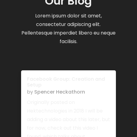
Our Blog
Lorem ipsum dolor sit amet,
consectetur adipiscing elit.
Pellentesque imperdiet libero eu neque
facilisis.
Facebook Group: Creation and
Setup
by
Spencer Heckathorn
Originally posted on
Hektechnologies in 2018 I will be
adding a video about this later, but
for now, check out this video I
found, which talks about