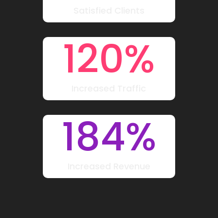
Satisfied Clients
120
%
Increased Traffic
184
%
Increased Revenue