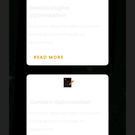
Search Engine
Optimization
In luctus aliquam nibh a pretium.
Morbi auctor a mauris ac
accumsan.
READ MORE
Content Optimization
In luctus aliquam nibh a pretium.
Morbi auctor a mauris ac
accumsan.