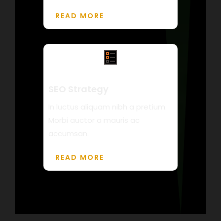
READ MORE
SEO Strategy
In luctus aliquam nibh a pretium.
Morbi auctor a mauris ac
accumsan.
READ MORE