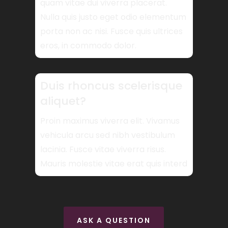
quam vitae dui viverra placerat.
Nulla quis justo eget odio elementum
porta non ac nisi. Fusce quis ultrices
eros, in commodo dolor.
Duis rhoncus scelerisque
aliquet?
Proin maximus viverra elit. Vivamus
vehicula arcu sed nibh vestibulum
lacinia. Fusce vitae viverra risus.
Mauris molestie vitae erat quis interd
ASK A QUESTION