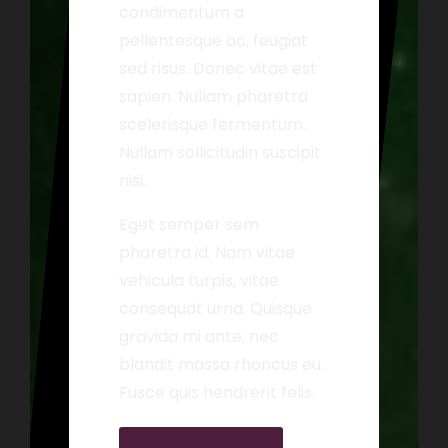
condimentum a
pellentesque ac, feugiat
sed risus. Donec vitae est
sapien. Nullam pharetra
scelerisque fermentum.
Nullam sollicitudin suscipit
nisi.
Eget semper sem
pharetra id. Nam vitae
vehicula turpis, vitae
consequat urna. Quisque
gravida mi ante, nec
blandit massa rhoncus eu.
Fusce quis hendrerit felis.