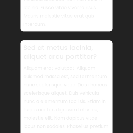
lacinia. Fusce vitae viverra risus.
Mauris molestie vitae erat quis
interdum.
Sed at metus lacinia,
aliquet arcu porttitor?
Aliquam erat volutpat. Aliquam
euismod massa est, sed fermentum
nunc scelerisque vitae. Duis rhoncus
scelerisque aliquet. Duis vehicula
nunc a elementum facilisis. Etiam in
turpis auctor, dignissim tellus eu,
molestie elit. Nam dapibus vitae
lacus non sodales. Phasellus pretium