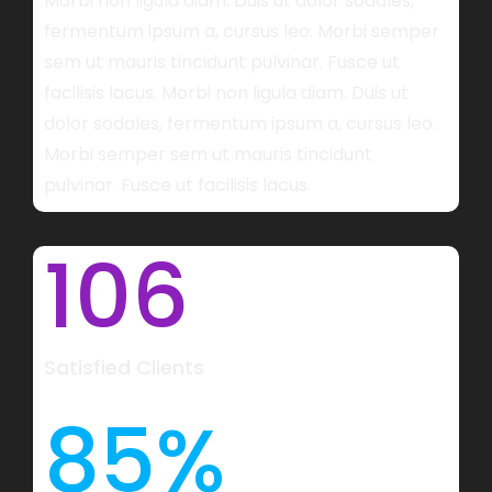
Morbi non ligula diam. Duis ut dolor sodales,
fermentum ipsum a, cursus leo. Morbi semper
sem ut mauris tincidunt pulvinar. Fusce ut
facilisis lacus. Morbi non ligula diam. Duis ut
dolor sodales, fermentum ipsum a, cursus leo.
Morbi semper sem ut mauris tincidunt
pulvinar. Fusce ut facilisis lacus.
106
Satisfied Clients
85
%