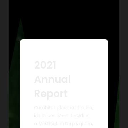
2021
Annual
Report
Curabitur placerat leo leo,
id ultrices libero tincidunt
a. Vestibulum turpis quam,